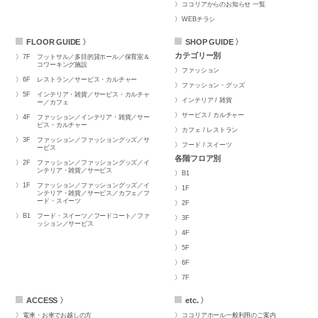
ココリアからのお知らせ 一覧
WEBチラシ
FLOOR GUIDE 〉
SHOP GUIDE 〉
カテゴリー別
7F
フットサル／多目的貸ホール／保育室＆
コワーキング施設
ファッション
6F
レストラン／サービス・カルチャー
ファッション・グッズ
5F
インテリア・雑貨／サービス・カルチャ
インテリア / 雑貨
ー／カフェ
サービス / カルチャー
4F
ファッション／インテリア・雑貨／サー
ビス・カルチャー
カフェ / レストラン
3F
ファッション／ファッショングッズ／サ
フード / スイーツ
ービス
各階フロア別
2F
ファッション／ファッショングッズ／イ
ンテリア・雑貨／サービス
B1
1F
ファッション／ファッショングッズ／イ
1F
ンテリア・雑貨／サービス／カフェ／フ
ード・スイーツ
2F
B1
フード・スイーツ／フードコート／ファ
3F
ッション／サービス
4F
5F
6F
7F
ACCESS 〉
etc. 〉
電車・お車でお越しの方
ココリアホール一般利用のご案内