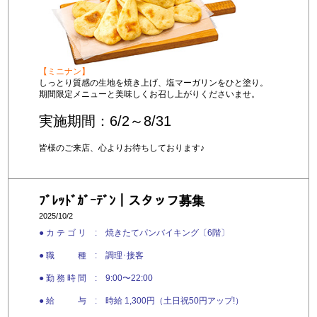
【ミニナン】
しっとり質感の生地を焼き上げ、塩マーガリンをひと塗り。
期間限定メニューと美味しくお召し上がりくださいませ。
実施期間：6/2～8/31
皆様のご来店、心よりお待ちしております♪
ﾌﾞﾚｯﾄﾞｶﾞｰﾃﾞﾝ｜スタッフ募集
2025/10/2
● カ テ ゴ リ : 焼きたてパンバイキング〔6階〕
● 職 種 : 調理･接客
● 勤 務 時 間 : 9:00〜22:00
● 給 与 : 時給 1,300円（土日祝50円アップ!）