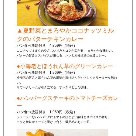
▲夏野菜とまろやかココナッツミル
クのバターチキンカレー
パン食べ放題付き 4,859円（税込）
ココナッツミルクのやさしい甘みとコクが広がる、 まろやかな味わい。
バターの旨みとスパイスが重なる、パンと相性抜群の王道カレー。
●小海老とほうれん草のグリーンカレー
パン食べ放題付き 1,969円（税込）
小海老の旨みとほうれん草の風味が溶け込んだやさしくクリーミーな味わ
い。
サワークリームが引き立てる、すっきりとした後味。
●ハンバーグステーキのトマトチーズカレ
ー
パン食べ放題付き 1,969円（税込）
ジューシーなハンバーグにトマトのほどよい酸味とスパイスの香り。
コクと酸味がチーズと重なり合う、満足感のある一皿。