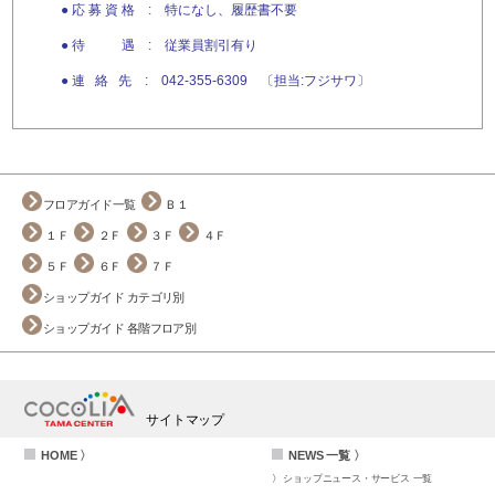
● 応 募 資 格 : 特になし、履歴書不要
● 待 遇 : 従業員割引有り
● 連 絡 先 : 042-355-6309 〔担当:フジサワ〕
フロアガイド一覧
Ｂ１
１Ｆ
２Ｆ
３Ｆ
４Ｆ
５Ｆ
６Ｆ
７Ｆ
ショップガイド カテゴリ別
ショップガイド 各階フロア別
サイトマップ
HOME 〉
NEWS 一覧 〉
ショップニュース・サービス 一覧