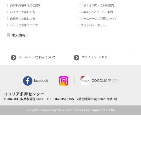
共同利用駐車場のご案内
「さくらの間」ご利用案内
バイクでお越しの方
COCOLIAアプリのご案内
自転車でお越しの方
ホームページご利用について
ペットご同伴について
プライバシーポリシー
求人情報 〉
ホームページご利用について
プライバシーポリシー
facebook
COCOLIA アプリ
ココリア多摩センター
〒206-0033 多摩市落合1-46-1 TEL：042-357-1155 ※受付時間 午前10時〜午後8時
All rights reserved by New Town Center Development Co.Ltd.