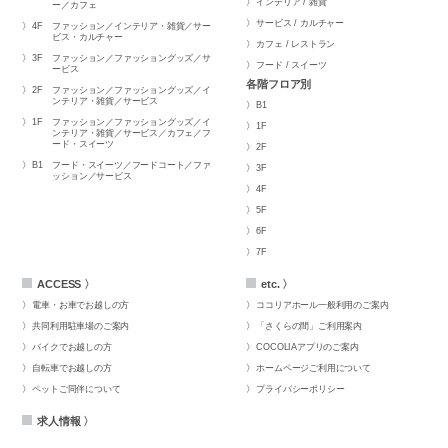
インテリア / 雑貨
ー／カフェ
サービス / カルチャー
4F
ファッション／インテリア・雑貨／サー
ビス・カルチャー
カフェ / レストラン
3F
ファッション／ファッショングッズ／サ
フード / スイーツ
ービス
各階フロア別
2F
ファッション／ファッショングッズ／イ
ンテリア・雑貨／サービス
B1
1F
ファッション／ファッショングッズ／イ
1F
ンテリア・雑貨／サービス／カフェ／フ
ード・スイーツ
2F
B1
フード・スイーツ／フードコート／ファ
3F
ッション／サービス
4F
5F
6F
7F
ACCESS 〉
etc. 〉
電車・お車でお越しの方
ココリアホール一般利用のご案内
共同利用駐車場のご案内
「さくらの間」ご利用案内
バイクでお越しの方
COCOLIAアプリのご案内
自転車でお越しの方
ホームページご利用について
ペットご同伴について
プライバシーポリシー
求人情報 〉