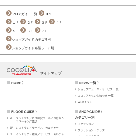
フロアガイド一覧
Ｂ１
１Ｆ
２Ｆ
３Ｆ
４Ｆ
５Ｆ
６Ｆ
７Ｆ
ショップガイド カテゴリ別
ショップガイド 各階フロア別
サイトマップ
HOME 〉
NEWS 一覧 〉
ショップニュース・サービス 一覧
ココリアからのお知らせ 一覧
WEBチラシ
FLOOR GUIDE 〉
SHOP GUIDE 〉
カテゴリー別
7F
フットサル／多目的貸ホール／保育室＆
コワーキング施設
ファッション
6F
レストラン／サービス・カルチャー
ファッション・グッズ
5F
インテリア・雑貨／サービス・カルチャ