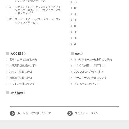
ンテリア・雑貨／サービス
B1
1F
ファッション／ファッショングッズ／イ
1F
ンテリア・雑貨／サービス／カフェ／フ
ード・スイーツ
2F
B1
フード・スイーツ／フードコート／ファ
3F
ッション／サービス
4F
5F
6F
7F
ACCESS 〉
etc. 〉
電車・お車でお越しの方
ココリアホール一般利用のご案内
共同利用駐車場のご案内
「さくらの間」ご利用案内
バイクでお越しの方
COCOLIAアプリのご案内
自転車でお越しの方
ホームページご利用について
ペットご同伴について
プライバシーポリシー
求人情報 〉
ホームページご利用について
プライバシーポリシー