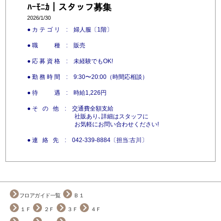
ﾊｰﾓﾆｶ｜スタッフ募集
2026/1/30
● カ テ ゴ リ : 婦人服〔1階〕
● 職 種 : 販売
● 応 募 資 格 : 未経験でもOK!
● 勤 務 時 間 : 9:30〜20:00（時間応相談）
● 待 遇 : 時給1,226円
● そ の 他 : 交通費全額支給
社販あり､詳細はスタッフに
お気軽にお問い合わせください!
● 連 絡 先 : 042-339-8884
〔担当:古川〕
フロアガイド一覧
Ｂ１
１Ｆ
２Ｆ
３Ｆ
４Ｆ