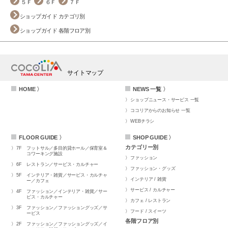
５Ｆ
６Ｆ
７Ｆ
ショップガイド カテゴリ別
ショップガイド 各階フロア別
サイトマップ
HOME 〉
NEWS 一覧 〉
ショップニュース・サービス 一覧
ココリアからのお知らせ 一覧
WEBチラシ
FLOOR GUIDE 〉
SHOP GUIDE 〉
カテゴリー別
7F
フットサル／多目的貸ホール／保育室＆
コワーキング施設
ファッション
6F
レストラン／サービス・カルチャー
ファッション・グッズ
5F
インテリア・雑貨／サービス・カルチャ
インテリア / 雑貨
ー／カフェ
サービス / カルチャー
4F
ファッション／インテリア・雑貨／サー
ビス・カルチャー
カフェ / レストラン
3F
ファッション／ファッショングッズ／サ
フード / スイーツ
ービス
各階フロア別
2F
ファッション／ファッショングッズ／イ