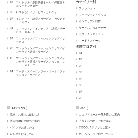
カテゴリー別
7F
フットサル／多目的貸ホール／保育室＆
コワーキング施設
ファッション
6F
レストラン／サービス・カルチャー
ファッション・グッズ
5F
インテリア・雑貨／サービス・カルチャ
インテリア / 雑貨
ー／カフェ
サービス / カルチャー
4F
ファッション／インテリア・雑貨／サー
ビス・カルチャー
カフェ / レストラン
3F
ファッション／ファッショングッズ／サ
フード / スイーツ
ービス
各階フロア別
2F
ファッション／ファッショングッズ／イ
ンテリア・雑貨／サービス
B1
1F
ファッション／ファッショングッズ／イ
1F
ンテリア・雑貨／サービス／カフェ／フ
ード・スイーツ
2F
B1
フード・スイーツ／フードコート／ファ
3F
ッション／サービス
4F
5F
6F
7F
ACCESS 〉
etc. 〉
電車・お車でお越しの方
ココリアホール一般利用のご案内
共同利用駐車場のご案内
「さくらの間」ご利用案内
バイクでお越しの方
COCOLIAアプリのご案内
自転車でお越しの方
ホームページご利用について