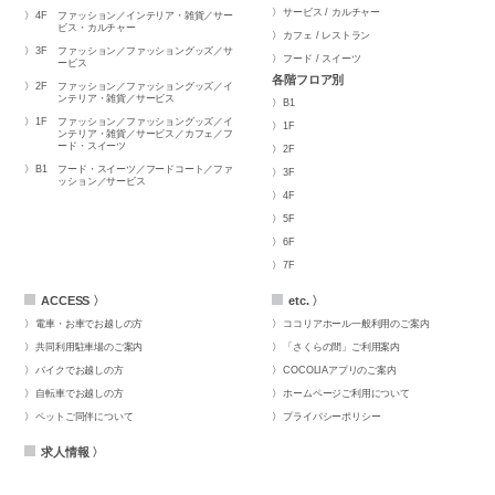
サービス / カルチャー
4F
ファッション／インテリア・雑貨／サー
ビス・カルチャー
カフェ / レストラン
3F
ファッション／ファッショングッズ／サ
フード / スイーツ
ービス
各階フロア別
2F
ファッション／ファッショングッズ／イ
ンテリア・雑貨／サービス
B1
1F
ファッション／ファッショングッズ／イ
1F
ンテリア・雑貨／サービス／カフェ／フ
ード・スイーツ
2F
B1
フード・スイーツ／フードコート／ファ
3F
ッション／サービス
4F
5F
6F
7F
ACCESS 〉
etc. 〉
電車・お車でお越しの方
ココリアホール一般利用のご案内
共同利用駐車場のご案内
「さくらの間」ご利用案内
バイクでお越しの方
COCOLIAアプリのご案内
自転車でお越しの方
ホームページご利用について
ペットご同伴について
プライバシーポリシー
求人情報 〉