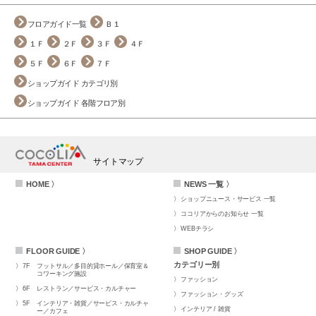
フロアガイド一覧
Ｂ１
１Ｆ
２Ｆ
３Ｆ
４Ｆ
５Ｆ
６Ｆ
７Ｆ
ショップガイド カテゴリ別
ショップガイド 各階フロア別
サイトマップ
HOME 〉
NEWS 一覧 〉
ショップニュース・サービス 一覧
ココリアからのお知らせ 一覧
WEBチラシ
FLOOR GUIDE 〉
SHOP GUIDE 〉
カテゴリー別
7F
フットサル／多目的貸ホール／保育室＆
コワーキング施設
ファッション
6F
レストラン／サービス・カルチャー
ファッション・グッズ
5F
インテリア・雑貨／サービス・カルチャ
インテリア / 雑貨
ー／カフェ