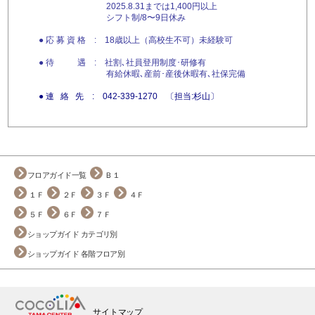
2025.8.31までは1,400円以上
シフト制/8〜9日休み
● 応 募 資 格 : 18歳以上（高校生不可）未経験可
● 待 遇 : 社割､社員登用制度･研修有
有給休暇､産前･産後休暇有､社保完備
● 連 絡 先 : 042-339-1270 〔担当:杉山〕
フロアガイド一覧
Ｂ１
１Ｆ
２Ｆ
３Ｆ
４Ｆ
５Ｆ
６Ｆ
７Ｆ
ショップガイド カテゴリ別
ショップガイド 各階フロア別
サイトマップ