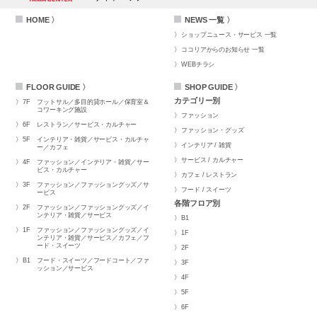
HOME 〉
NEWS 一覧 〉
ショップニュース・サービス 一覧
ココリアからのお知らせ 一覧
WEBチラシ
FLOOR GUIDE 〉
SHOP GUIDE 〉
カテゴリー別
7F
フットサル／多目的貸ホール／保育室＆
コワーキング施設
ファッション
6F
レストラン／サービス・カルチャー
ファッション・グッズ
5F
インテリア・雑貨／サービス・カルチャ
インテリア / 雑貨
ー／カフェ
サービス / カルチャー
4F
ファッション／インテリア・雑貨／サー
ビス・カルチャー
カフェ / レストラン
3F
ファッション／ファッショングッズ／サ
フード / スイーツ
ービス
各階フロア別
2F
ファッション／ファッショングッズ／イ
ンテリア・雑貨／サービス
B1
1F
ファッション／ファッショングッズ／イ
1F
ンテリア・雑貨／サービス／カフェ／フ
ード・スイーツ
2F
B1
フード・スイーツ／フードコート／ファ
3F
ッション／サービス
4F
5F
6F