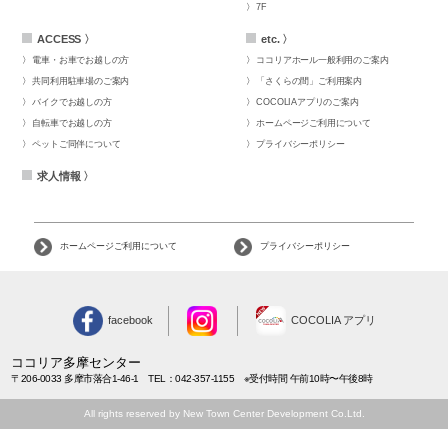
7F
ACCESS 〉
etc. 〉
電車・お車でお越しの方
ココリアホール一般利用のご案内
共同利用駐車場のご案内
「さくらの間」ご利用案内
バイクでお越しの方
COCOLIAアプリのご案内
自転車でお越しの方
ホームページご利用について
ペットご同伴について
プライバシーポリシー
求人情報 〉
ホームページご利用について
プライバシーポリシー
facebook
COCOLIA アプリ
ココリア多摩センター
〒206-0033 多摩市落合1-46-1 TEL：042-357-1155 ※受付時間 午前10時〜午後8時
All rights reserved by New Town Center Development Co.Ltd.