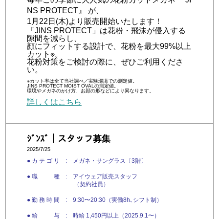
NS PROTECT』 が、
1月22日(木)より販売開始いたします！
「JINS PROTECT」は花粉・飛沫が侵入する
隙間を減らし、
顔にフィットする設計で、花粉を最大99%以上
カット※。
花粉対策をご検討の際に、ぜひご利用くださ
い。
※カット率は全て当社調べ／実験環境での測定値。
JINS PROTECT MOIST OVALの測定値。
環境やメガネのかけ方、お顔の形などにより異なります。
詳しくはこちら
ｼﾞﾝｽﾞ｜スタッフ募集
2025/7/25
● カ テ ゴ リ : メガネ・サングラス〔3階〕
● 職 種 : アイウェア販売スタッフ
（契約社員）
● 勤 務 時 間 : 9:30〜20:30（実働8h､シフト制）
● 給 与 : 時給 1,450円以上（2025.9.1〜）