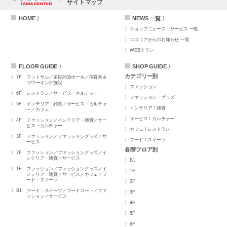
サイトマップ
HOME 〉
NEWS 一覧 〉
ショップニュース・サービス 一覧
ココリアからのお知らせ 一覧
WEBチラシ
FLOOR GUIDE 〉
SHOP GUIDE 〉
カテゴリー別
7F
フットサル／多目的貸ホール／保育室＆
コワーキング施設
ファッション
6F
レストラン／サービス・カルチャー
ファッション・グッズ
5F
インテリア・雑貨／サービス・カルチャ
インテリア / 雑貨
ー／カフェ
サービス / カルチャー
4F
ファッション／インテリア・雑貨／サー
ビス・カルチャー
カフェ / レストラン
3F
ファッション／ファッショングッズ／サ
フード / スイーツ
ービス
各階フロア別
2F
ファッション／ファッショングッズ／イ
ンテリア・雑貨／サービス
B1
1F
ファッション／ファッショングッズ／イ
1F
ンテリア・雑貨／サービス／カフェ／フ
ード・スイーツ
2F
B1
フード・スイーツ／フードコート／ファ
3F
ッション／サービス
4F
5F
6F