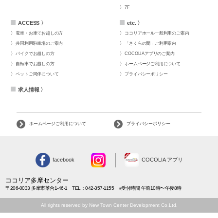
7F
ACCESS 〉
etc. 〉
電車・お車でお越しの方
ココリアホール一般利用のご案内
共同利用駐車場のご案内
「さくらの間」ご利用案内
バイクでお越しの方
COCOLIAアプリのご案内
自転車でお越しの方
ホームページご利用について
ペットご同伴について
プライバシーポリシー
求人情報 〉
ホームページご利用について
プライバシーポリシー
facebook
COCOLIA アプリ
ココリア多摩センター
〒206-0033 多摩市落合1-46-1 TEL：042-357-1155 ※受付時間 午前10時〜午後8時
All rights reserved by New Town Center Development Co.Ltd.